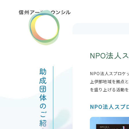
NPO法人
助成団体のご紹介
NPO法人スプロケ
上伊那地域を拠点
を盛り上げる活動
NPO法人スプ