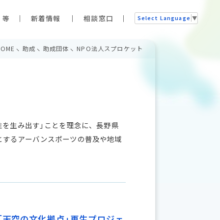
 等
新着情報
相談窓口
Select Language
▼
HOME
助成
助成団体
NPO法人スプロケット
性を生み出す」ことを理念に、長野県
とするアーバンスポーツの普及や地域
「天空の文化拠点」再生プロジェ