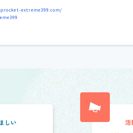
sprocket-extreme399.com/
reme399
ほしい
活