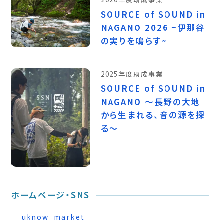
SOURCE of SOUND in
NAGANO 2026 ~伊那谷
の実りを鳴らす~
2025年度助成事業
SOURCE of SOUND in
NAGANO ～⻑野の⼤地
から⽣まれる、⾳の源を探
る～
ホームページ・SNS
uknow_market