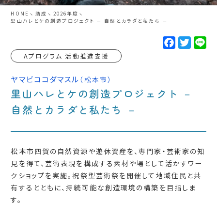
HOME
助成
2026年度
里山ハレとケの創造プロジェクト － 自然とカラダと私たち －
F
T
L
a
w
i
c
i
n
Aプログラム 活動推進支援
e
t
e
b
t
o
e
ヤマビココダマスル
（松本市）
o
r
里山ハレとケの創造プロジェクト －
k
自然とカラダと私たち －
松本市四賀の自然資源や遊休資産を、専門家・芸術家の知
見を得て、芸術表現を構成する素材や場として活かすワー
クショップを実施。祝祭型芸術祭を開催して地域住民と共
有するとともに、持続可能な創造環境の構築を目指しま
す。