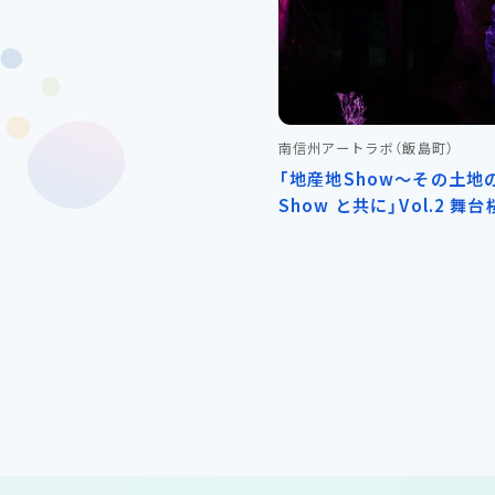
南信州アートラボ
（飯島町）
「地産地Show～その土地
Show と共に」Vol.2 
舎 ―桜の地で紡ぐ舞台と