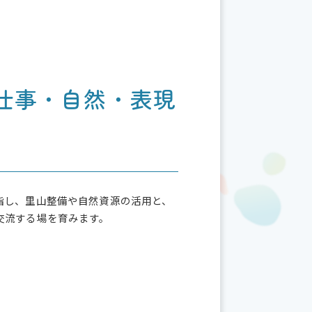
e
t
e
b
t
o
e
o
r
k
仕事・自然・表現
指し、里山整備や自然資源の活用と、
交流する場を育みます。