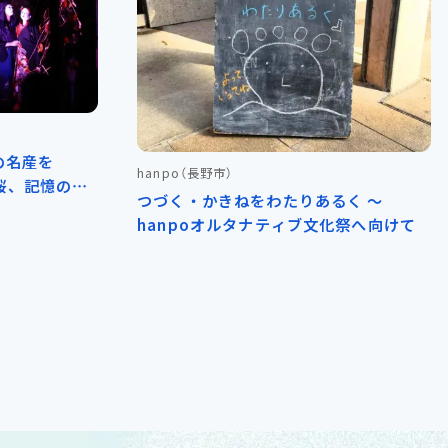
の名産を
hanpo
（長野市）
舞台桜、記憶の校
つづく・かきねをわたりあるく ～
郷土の味―
hanpoオルタナティブ文化祭へ向けて