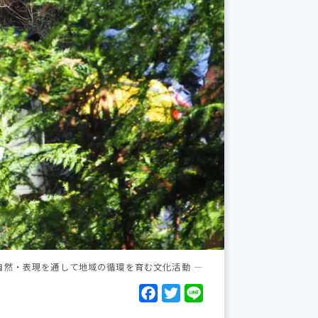
自然・表現を通して地域の循環を育む文化活動 ―
F
T
L
a
w
i
c
i
n