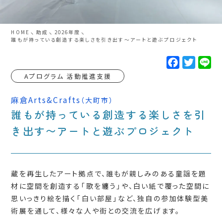
HOME
助成
2026年度
誰もが持っている創造する楽しさを引き出す〜アートと遊ぶプロジェクト
F
T
L
a
w
i
c
i
n
Aプログラム 活動推進支援
e
t
e
b
t
o
e
麻倉Arts&Crafts
（大町市）
o
r
誰もが持っている創造する楽しさを引
k
き出す〜アートと遊ぶプロジェクト
蔵を再生したアート拠点で、誰もが親しみのある童謡を題
材に空間を創造する「歌を纏う」や、白い紙で覆った空間に
思いっきり絵を描く「白い部屋」など、独自の参加体験型美
術展を通して、様々な人や街との交流を広げます。