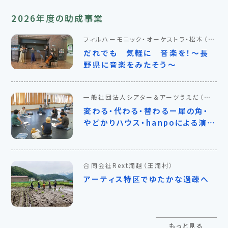
2026年度の助成事業
フィルハーモニック・オーケストラ・松本
（諏
訪市）
だれでも 気軽に 音楽を！～長
野県に音楽をみたそう～
一般社団法人シアター＆アーツうえだ
（上
田市）
変わる・代わる・替わるー犀の角・
やどかりハウス・hanpoによる演劇
上演計画2026
合同会社Rext滝越
（王滝村）
アーティス特区でゆたかな過疎へ
もっと見る