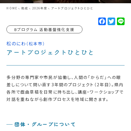
HOME
助成
2026年度
アートプロジェクトひとひと
F
T
L
a
w
i
c
i
n
Bプログラム 活動基盤強化支援
e
t
e
b
t
o
e
松のにわ
（松本市）
o
r
アートプロジェクトひとひと
k
多分野の専門家や市民が協働し、人間の「からだ」への眼
差しについて問い直す3年間のプロジェクト（2年目）。県内
各所で戯曲草稿を日常に持ち出し、講座・ワークショップで
対話を重ねながら創作プロセスを地域に開きます。
団体・グループについて