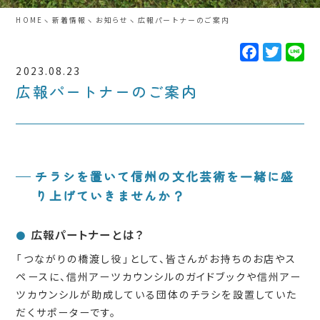
HOME
新着情報
お知らせ
広報パートナーのご案内
F
T
L
a
w
i
c
i
n
2023.08.23
e
t
e
広報パートナーのご案内
b
t
o
e
o
r
k
チラシを置いて信州の文化芸術を一緒に盛
り上げていきませんか？
広報パートナーとは？
●
「つながりの橋渡し役」として、皆さんがお持ちのお店やス
ペースに、信州アーツカウンシルのガイドブックや信州アー
ツカウンシルが助成している団体のチラシを設置していた
だくサポーターです。