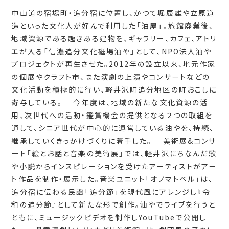
中山道の宿場町・追分宿に位置し、かつて堀辰雄や立原道
造といった文化人が好んで利用した「油屋」。旅館廃業後、
地域資源である趣きある建物を、ギャラリー、カフェ、アトリ
エが入る「信濃追分文化磁場油や」として、NPO法人油や
プロジェクトが再生させた。2012年の設立以来、地元作家
の個展やクラフト市、また演劇の上演やコンサートなどの
文化活動を積極的に行い、軽井沢町追分地区の町おこしに
寄与している。 今年度は、地域の新たな文化資源の活
用、次世代への活動・鑑賞機会の提供となる２つの取組を
通して、シニア世代が中心的に運営している油やを、持続、
継承していくきっかけづくりに着手した。 美術展&コンサ
ート「絵とお話と音楽の美術展」では、軽井沢にちなんだ歌
や小説からインスピレーションを受けたアーティストがアー
ト作品を制作・展示した。音楽ユニット「オノマトペル」は、
追分宿に伝わる民謡「追分節」を現代風にアレンジし『令
和の追分節』として新たな形で創作。油やでライブを行うと
ともに、ミュージックビデオを制作しYouTubeで公開し