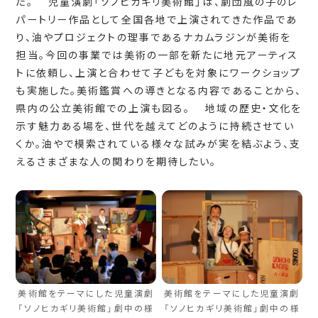
た。 児童演劇「ソノヒカギリ美術館」は、劇団風の子のレ
パートリー作品として全国各地で上演されてきた作品であ
り、油やプロジェクトの理事であるナカムラジンが美術を
担当。今回の事業では美術の一部を新たに地元アーティス
トに依頼し、上演と合わせて子どもを対象にワークショップ
も実施した。美術鑑賞への導きとなる内容であることから、
県内の公立美術館での上演も図る。 地域の歴史・文化を
示す魅力ある場を、世代を越えてどのように持続させてい
くか。油やで模索されている様々な試みが実を結ぶよう、支
えるさまざまな人の関わりを期待したい。
美術館をテーマにした児童演劇
美術館をテーマにした児童演劇
「ソノヒカギリ美術館」劇中の様
「ソノヒカギリ美術館」劇中の様