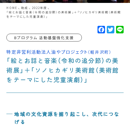
HOME
助成
2022年度
「絵とお話と音楽（令和の追分節）の美術展」＋「ソノヒカギリ美術館（美術館
をテーマにした児童演劇）」
F
T
L
a
w
i
c
i
n
Bプログラム 活動基盤強化支援
e
t
e
b
t
o
e
特定非営利活動法人油やプロジェクト
（軽井沢町）
o
r
「絵とお話と音楽（令和の追分節）の美
k
術展」＋「ソノヒカギリ美術館（美術館
をテーマにした児童演劇）」
地域の文化資源を掘り起こし、次代につな
げる