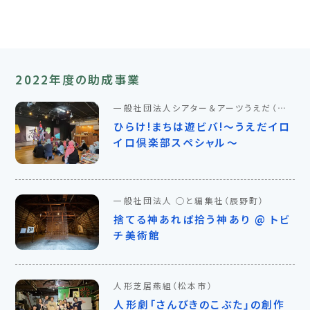
2022年度の助成事業
一般社団法人シアター＆アーツうえだ
（上
田市）
ひらけ!まちは遊ビバ!〜うえだイロ
イロ倶楽部スペシャル〜
一般社団法人 ◯と編集社
（辰野町）
捨てる神あれば拾う神あり @ トビ
チ美術館
人形芝居燕組
（松本市）
人形劇「さんびきのこぶた」の創作