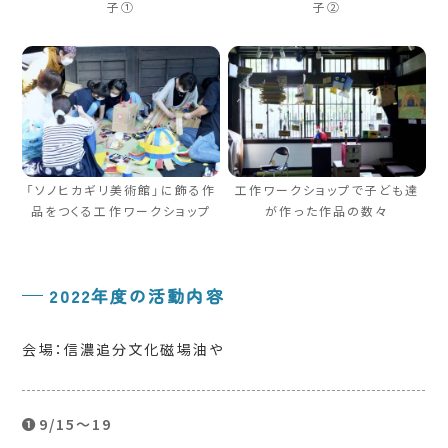
子①
子②
「ソノヒカギリ美術館」に飾る作
工作ワークショップで子ども達
品をつくる工作ワークショップ
が作った作品の数々
2022年度の活動内容
会場：信濃追分文化磁場油や
❶9/15〜19