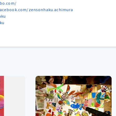
abo.com/
facebook.com/zensonhaku.achimura
aku
ku