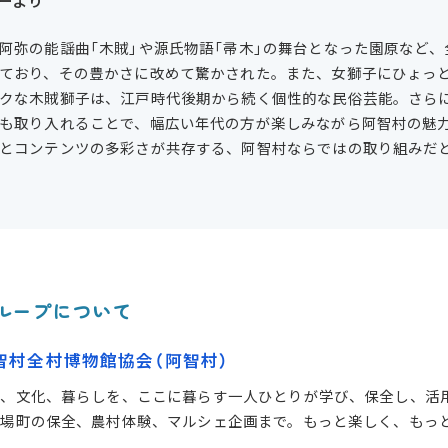
ーより
阿弥の能謡曲「木賊」や源氏物語「帚木」の舞台となった園原など
ており、その豊かさに改めて驚かされた。また、女獅子にひょっ
クな木賊獅子は、江戸時代後期から続く個性的な民俗芸能。さら
も取り入れることで、幅広い年代の方が楽しみながら阿智村の魅
とコンテンツの多彩さが共存する、阿智村ならではの取り組みだ
ループについて
智村全村博物館協会
（阿智村）
然、文化、暮らしを、ここに暮らす一人ひとりが学び、保全し、活
宿場町の保全、農村体験、マルシェ企画まで。もっと楽しく、も