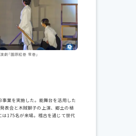
演劇「園原絵巻 零巻」
の3事業を実施した。
能舞台を活用した
の発表会と木賊獅子の上演、郷土の植
には175名が来場。稽古を通じて世代