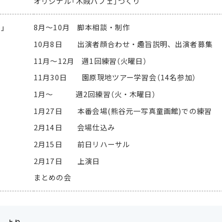
オリジナル「木賊パフェ」つくり
」
8月〜10月 脚本相談・制作
10月8日 出演者顔合わせ・趣旨説明、出演者募集
11月〜12月 週1回練習（火曜日）
11月30日 園原現地ツアー学習会（14名参加）
1月〜 週2回練習（火・木曜日）
1月27日 本番会場
(熊谷元一写真童画館)
での練習
2月14日 会場仕込み
2月15日 前日リハーサル
2月17日 上演日
まとめの会