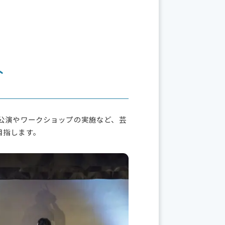
e
t
e
b
t
o
e
o
r
k
ト
公演やワークショップの実施など、芸
目指します。