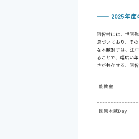
2025年
阿智村には、世阿弥
息づいており、そ
な木賊獅子は、江
ることで、幅広い
さが共存する、阿
能教室
園原木賊Day