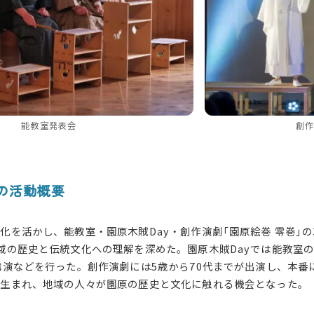
能教室発表会
創作
度の活動概要
文化を活かし
、能教室・園原木賊Day・創作演劇「園原絵巻 零巻」
域の歴史と伝統文化への理解
を
深
めた
。園原木賊Dayでは能教室
講演などを行った。創作演劇には5歳から70代までが出演し、本番
が生まれ、地域の人々が園原の歴史と文化に触れる機会となった。