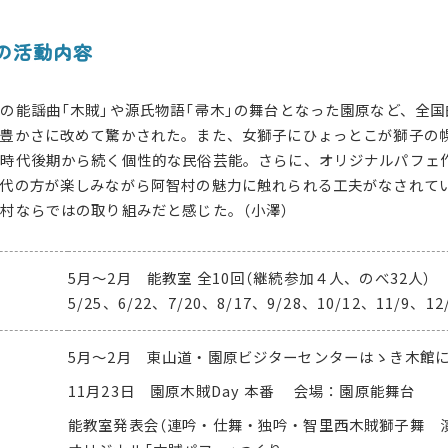
度の活動内容
の能謡曲「木賊」や源氏物語「帚木」の舞台となった園原など、全
の豊かさに改めて驚かされた。また、女獅子にひょっとこが獅子の
戸時代後期から続く個性的な民俗芸能。さらに、オリジナルパフェ
年代の方が楽しみながら阿智村の魅力に触れられる工夫がなされて
智村ならではの取り組みだと感じた。
（小澤
）
5月〜2月 能教室 全10回（継続参加４人、のべ32人）
5/25、6/22、7/20、8/17、9/28、10/12、11/9、12
5月〜2月 東山道・園原ビジターセンターはゝき木館に
11月23日 園原木賊Day 本番
会場：園原能舞台
能教室発表会（連吟・仕舞・独吟・智里西木賊獅子舞 