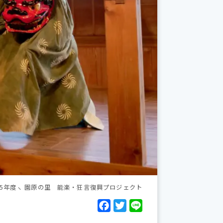
25年度
園原の里 能楽・狂言復興プロジェクト
F
T
L
a
w
i
c
i
n