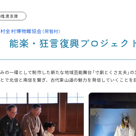
動推進支援
智村全村博物館協会
（阿智村）
 能楽・狂言復興プロジェク
みの一環として制作した新たな地域芸能舞台「寸劇とくさ太夫」の
とで北信と南信を繋ぎ、古代東山道の魅力を発信していくことを