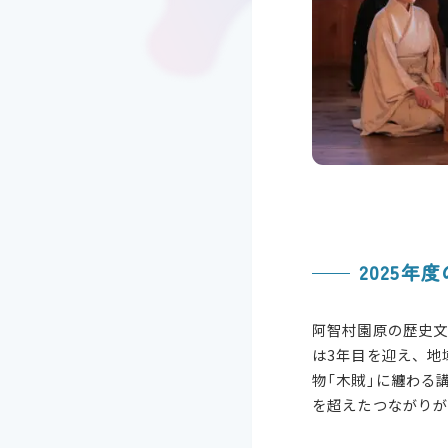
2025年
阿智村園原
の歴史
は3年目を迎え、地
物「木賊」に纏わる
を超えたつながり